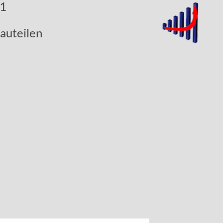
U1
auteilen