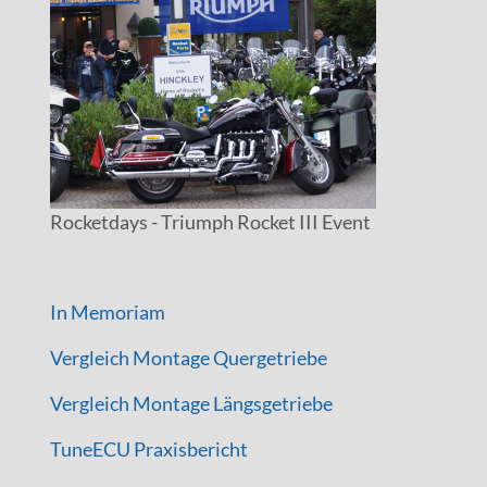
Rocketdays - Triumph Rocket III Event
In Memoriam
Vergleich Montage Quergetriebe
Vergleich Montage Längsgetriebe
TuneECU Praxisbericht