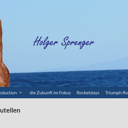
oduction
die Zukunft im Fokus
Rocketdays
Triumph Ro
uteilen